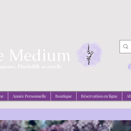
de Medium
emeure, l'invisible se révèle.
ne
Année Personnelle
Boutique
Réservation en ligne
Ab