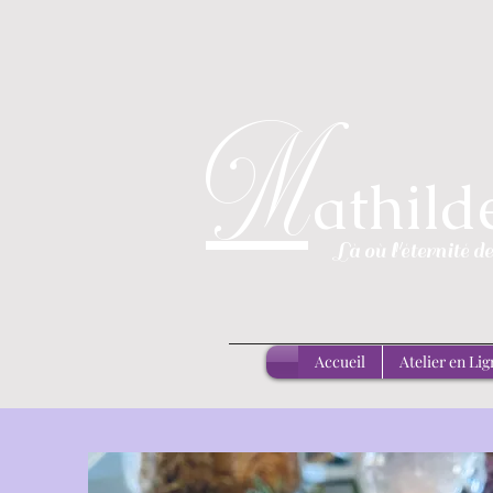
M
athil
Là
où l'éternité d
Accueil
Atelier en Lig