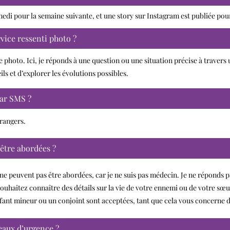
edi pour la semaine suivante, et une story sur Instagram est publiée pou
rvice ressenti photo ?
 de photo. Ici, je réponds à une question ou une situation précise à traver
ls et d’explorer les évolutions possibles.
par SMS ?
rangers.
être abordées ?
é ne peuvent pas être abordées, car je ne suis pas médecin. Je ne réponds
souhaitez connaître des détails sur la vie de votre ennemi ou de votre sœur
fant mineur ou un conjoint sont acceptées, tant que cela vous concerne 
neaux d’urgence ?