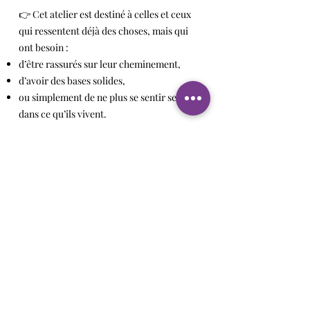
👉 Cet atelier est destiné à celles et ceux
qui ressentent déjà des choses, mais qui
ont besoin :
d’être rassurés sur leur cheminement,
d’avoir des bases solides,
ou simplement de ne plus se sentir seuls
dans ce qu’ils vivent.
⚠️ Petite précision importante
Cet atelier n’est pas une conférence
médiumnique.
👉 Aucun contact défunt ne sera réalisé
durant ce moment.
Ce n’est pas un rendez-vous pour
“recevoir un message”, mais bien un atelier
de transmission : je suis là pour partager
mes connaissances, vous aider à y voir plus
clair et à avancer dans vos ressentis.