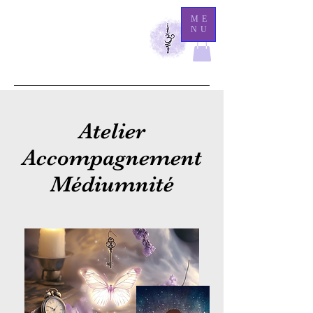
M
ME
NU
athilde Medium
Là
où l'éternité demeure, l'invisible se révèle.
Atelier
Accompagnement
Médiumnité