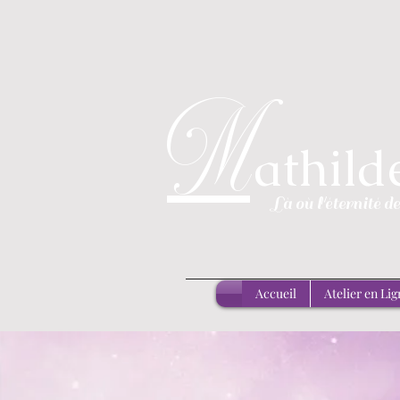
M
athil
Là
où l'éternité d
Accueil
Atelier en Lig