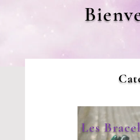
Bienv
Caté
Les Bracel