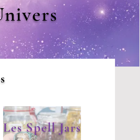
nivers
s
Les Spell Jars