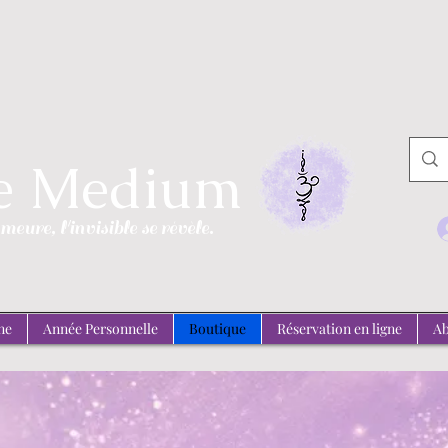
de Medium
emeure, l'invisible se révèle.
ne
Année Personnelle
Boutique
Réservation en ligne
Ab