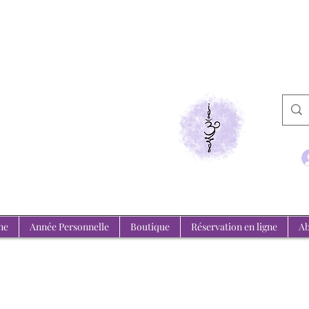
de Medium
emeure, l'invisible se révèle.
ne
Année Personnelle
Boutique
Réservation en ligne
Ab