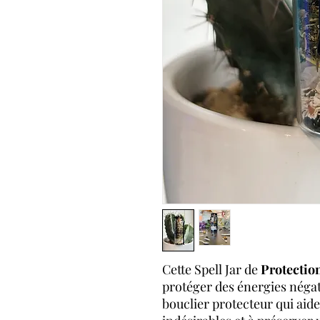
Cette Spell Jar de
Protectio
protéger des énergies négati
bouclier protecteur qui aide