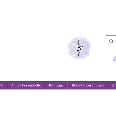
de Medium
emeure, l'invisible se révèle.
ne
Année Personnelle
Boutique
Réservation en ligne
Ab