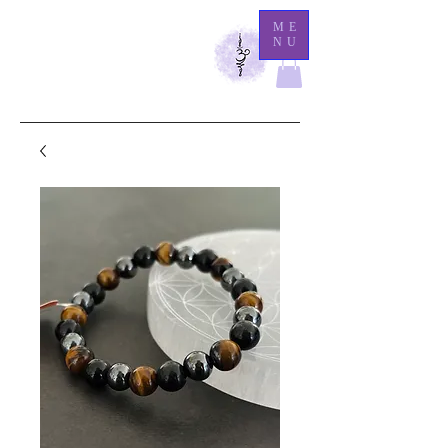
M
ME
NU
athilde Medium
Là
où l'éternité demeure, l'invisible se révèle.