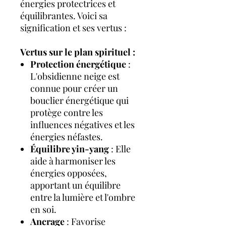
énergies protectrices et
équilibrantes. Voici sa
signification et ses vertus :
Vertus sur le plan spirituel :
Protection énergétique
:
L'obsidienne neige est
connue pour créer un
bouclier énergétique qui
protège contre les
influences négatives et les
énergies néfastes.
Équilibre yin-yang
: Elle
aide à harmoniser les
énergies opposées,
apportant un équilibre
entre la lumière et l'ombre
en soi.
Ancrage
: Favorise