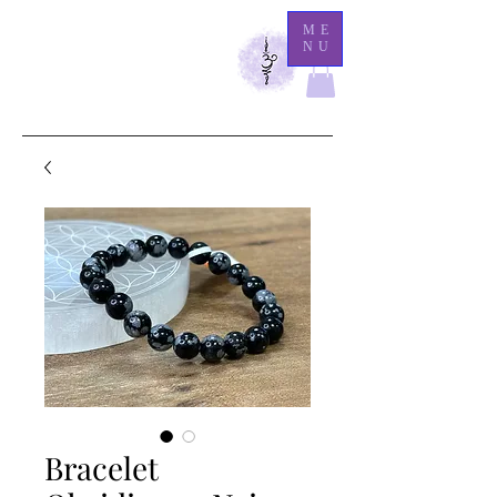
M
ME
NU
athilde Medium
Là
où l'éternité demeure, l'invisible se révèle.
Bracelet