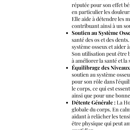
réputée pour son effet bé
en particulier les douleur
Elle aide à détendre les m
contribuant ainsi à un so
Soutien au Système Osse
santé des os et des dents.
système osseux et aider à
Son utilisation peut être
à améliorer la santé et la 
Équilibrage des Niveaux
soutien au système osseu
pour son rôle dans l'équi
le corps, ce qui est essen
ainsi que pour une bonne
Détente Générale :
La How
globale du corps. En cal
aidant à relâcher les tens
être physique qui peut amé