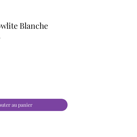
wlite Blanche
m
outer au panier