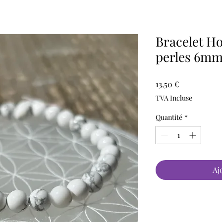
Bracelet Ho
perles 6m
Prix
13,50 €
TVA Incluse
Quantité
*
Aj