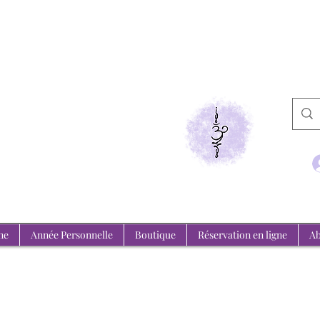
de Medium
emeure, l'invisible se révèle.
ne
Année Personnelle
Boutique
Réservation en ligne
Ab