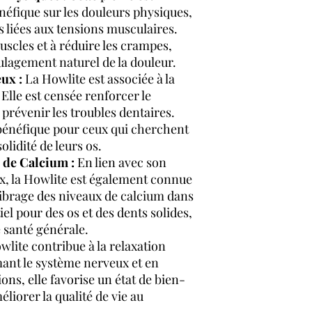
néfique sur les douleurs physiques,
s liées aux tensions musculaires.
uscles et à réduire les crampes,
ulagement naturel de la douleur.
ux :
La Howlite est associée à la
 Elle est censée renforcer le
 prévenir les troubles dentaires.
 bénéfique pour ceux qui cherchent
solidité de leurs os.
 de Calcium :
En lien avec son
x, la Howlite est également connue
librage des niveaux de calcium dans
tiel pour des os et des dents solides,
 santé générale.
lite contribue à la relaxation
mant le système nerveux et en
ions, elle favorise un état de bien-
liorer la qualité de vie au