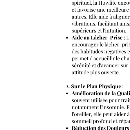
spirituel, la Howlite enc
et favorise une meilleur
autres. Elle aide à aligner
vibrations, facilitant ain
supérieurs et l'intuition.
Aide au Lâcher-Prise :
L
encourager le lâcher-pri
des habitudes négatives e
permet d'accueillir le c
sérénité et d'avancer sur
attitude plus ouverte.
2. Sur le Plan Physique :
Amélioration de la Qual
souvent utilisée pour tra
notamment l'insomnie. E
l'oreiller, elle peut aider 
sommeil profond et répar
Réduction des Douleurs 