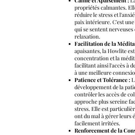
Calme et Apaisement :
La
propriétés calmantes. Ell
réduire le stress et l'anxi
paix intérieure. C'est un
qui se sentent nerveuses 
relaxation.
Facilitation de la Médita
apaisantes, la Howlite est
concentration et la médita
facilitant ainsi l'accès à 
à une meilleure connexion
Patience et Tolérance :
La
développement de la patien
contrôler les accès de col
approche plus sereine fac
stress. Elle est particuli
ont du mal à gérer leurs 
facilement irritées.
Renforcement de la Consc