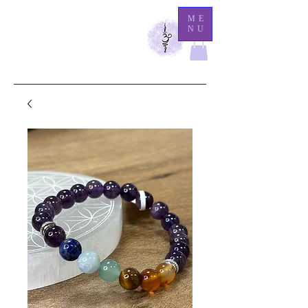
M
ME
NU
athilde Medium
Là
où l'éternité demeure, l'invisible se révèle.