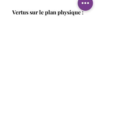
Vertus sur le plan physique :
Soutien global du corps
:
Les pierres des 7 chakras
stimulent le bien-être
général, contribuant à
renforcer l'énergie vitale et
à améliorer le flux
énergétique dans tout le
corps.
Amélioration du sommeil
:
Grâce à son effet apaisant,
l'améthyste peut favoriser
un sommeil de meilleure
qualité et aider à lutter
contre l'insomnie.
Détente physique
: Aide à
détendre le corps,