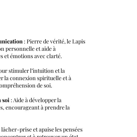
unication
: Pierre de vérité, le Lapis
on personnelle et aide à
 et émotions avec clarté.
r stimuler l’intuition et la
er la connexion spirituelle et à
compréhension de soi.
 soi
: Aide à développer la
és, encourageant à prendre la
le lâcher-prise et apaise les pensées
 concentrer et à retrouver un état