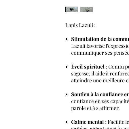
Lapis Lazuli :
Stimulation de la comm
Lazuli favorise l'expressi
communiquer ses pensées
Éveil spirituel
: Connu pou
sagesse, il aide à renforc
atteindre une meilleure 
Soutien à la confiance en
confiance en ses capacit
parole et à s'affirmer.
Calme mental
: Facilite 
agitées, aidant ainsi à se