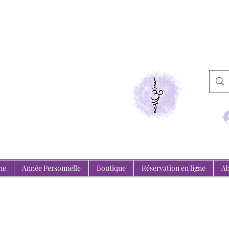
de Medium
emeure, l'invisible se révèle.
ne
Année Personnelle
Boutique
Réservation en ligne
Ab