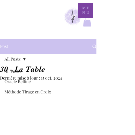
M
ME
NU
athilde Medium
Là
où l'éternité demeure, l'invisible se révèle.
Post
All Posts
30 - La Table
All Posts
Dernière mise à jour :
15 oct. 2024
Oracle Belline
Méthode Tirage en Croix