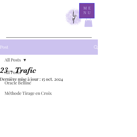
M
ME
NU
athilde Medium
Là
où l'éternité demeure, l'invisible se révèle.
Post
All Posts
23 - Trafic
All Posts
Dernière mise à jour :
15 oct. 2024
Oracle Belline
Méthode Tirage en Croix