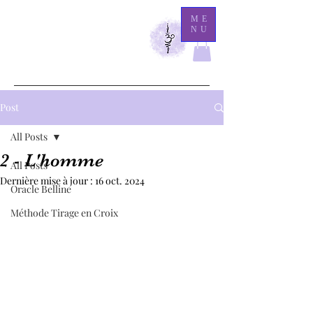
M
ME
NU
athilde Medium
Là
où l'éternité demeure, l'invisible se révèle.
Post
All Posts
2 - L'homme
All Posts
Dernière mise à jour :
16 oct. 2024
Oracle Belline
Méthode Tirage en Croix