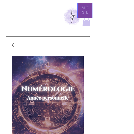
M
ME
NU
athilde Medium
Là
où l'éternité demeure, l'invisible se révèle.