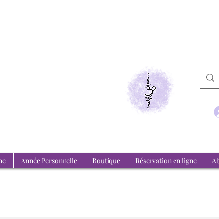
de Medium
emeure, l'invisible se révèle.
ne
Année Personnelle
Boutique
Réservation en ligne
Ab