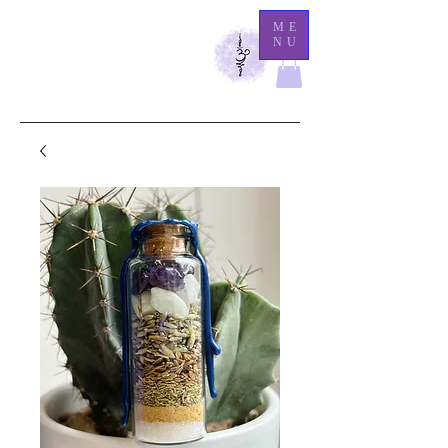
M
ME
NU
athilde Medium
Là
où l'éternité demeure, l'invisible se révèle.